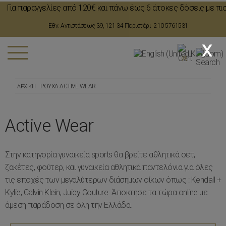
Για παραγγελίες από 120€ και πάνω έως 6 άτοκες δόσεις με πιστω
,
Εθν. Αντιστάσεως 39, 121 34 Περιστέρι
210 5761531
x
(0)
ΡΟΥΧΑ
ACTIVE WEAR
ΑΡΧΙΚΗ
Active Wear
Στην κατηγορία γυναικεία sports θα βρείτε αθλητικά σετ,
ζακέτες, φούτερ, και γυναικεία αθλητικά παντελόνια για όλες
τις εποχές των μεγαλύτερων διάσημων οίκων όπως : Kendall +
Kylie, Calvin Klein, Juicy Couture. Άποκτησε τα τώρα online με
άμεση παράδοση σε όλη την Ελλάδα.