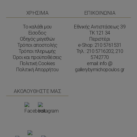
ΧΡΗΣΙΜΑ
ΕΠΙΚΟΙΝΩΝΙΑ
Το καλάθι μου
Εθνικής Αντιστάσεως 39
Είσοδος
ΤΚ 121 34
Οδηγός μεγεθών
Περιστέρι
Τρόποι αποστολής
e-Shop:
210 5761531
Τρόποι πληρωμής
Τηλ.:
210 5716202
,
210
Όροι και προϋποθέσεις
5742770
Πολιτική Cookies
email: info @
Πολιτική Απορρήτου
gallerybymichopoulos.gr
ΑΚΟΛΟΥΘΗΣΤΕ ΜΑΣ