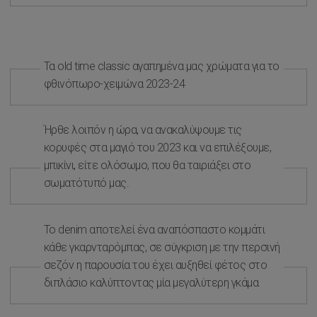
Τα old time classic αγαπημένα μας χρώματα για το
φθινόπωρο-χειμώνα 2023-24
Ήρθε λοιπόν η ώρα, να ανακαλύψουμε τις
κορυφές στα μαγιό του 2023 και να επιλέξουμε,
μπικίνι, είτε ολόσωμο, που θα ταιριάξει στο
σωματότυπό μας.
Το denim αποτελεί ένα αναπόσπαστο κομμάτι
κάθε γκαρνταρόμπας, σε σύγκριση με την περσινή
σεζόν η παρουσία του έχει αυξηθεί φέτος στο
διπλάσιο καλύπτοντας μία μεγαλύτερη γκάμα