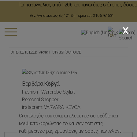
Για παραγγελίες από 120€ και πάνω έως 6 άτοκες δόσεις μ
,
Εθν. Αντιστάσεως 39, 121 34 Περιστέρι
210 5761531
x
(0)
ΒΡΊΣΚΕΣΤΕ ΕΔΏ:
STYLIST'S CHOICE
ΑΡΧΙΚΉ
Βαρβάρα Κεβγά
Fashion - Wardrobe Stylist
Personal Shopper
instagram:
VARVARA_KEVGA
linkedIn:
VARVARA KEVGA
Οι επιλογές του είναι ατελείωτες σε σχέδια και
κοψίματα φορώντας το και σαν τοπ στις
καθημερινές μας εμφανίσεις με σορτς παντελόνι