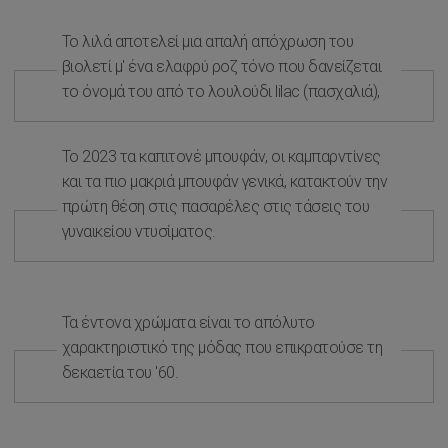
Το λιλά αποτελεί μια απαλή απόχρωση του
βιολετί μ' ένα ελαφρύ ροζ τόνο που δανείζεται
το όνομά του από το λουλούδι lilac (πασχαλιά),
Το 2023 τα καπιτονέ μπουφάν, οι καμπαρντίνες
και τα πιο μακριά μπουφάν γενικά, κατακτούν την
πρώτη θέση στις πασαρέλες στις τάσεις του
γυναικείου ντυσίματος.
Τα έντονα χρώματα είναι το απόλυτο
χαρακτηριστικό της μόδας που επικρατούσε τη
δεκαετία του '60.