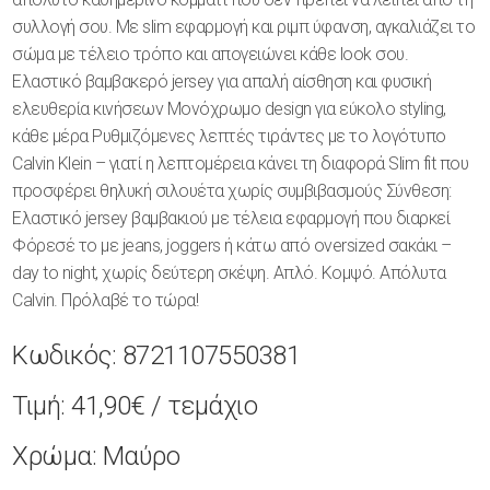
συλλογή σου. Με slim εφαρμογή και ριμπ ύφανση, αγκαλιάζει το
σώμα με τέλειο τρόπο και απογειώνει κάθε look σου.
Ελαστικό βαμβακερό jersey για απαλή αίσθηση και φυσική
ελευθερία κινήσεων Μονόχρωμο design για εύκολο styling,
κάθε μέρα Ρυθμιζόμενες λεπτές τιράντες με το λογότυπο
Calvin Klein – γιατί η λεπτομέρεια κάνει τη διαφορά Slim fit που
προσφέρει θηλυκή σιλουέτα χωρίς συμβιβασμούς Σύνθεση:
Ελαστικό jersey βαμβακιού με τέλεια εφαρμογή που διαρκεί
Φόρεσέ το με jeans, joggers ή κάτω από oversized σακάκι –
day to night, χωρίς δεύτερη σκέψη. Απλό. Κομψό. Απόλυτα
Calvin. Πρόλαβέ το τώρα!
Κωδικός:
8721107550381
Τιμή:
41,90€
/ τεμάχιο
Χρώμα:
Μαύρο