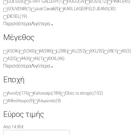
GUESS
(6)
STAFF GALLERY
(1)
HUGO
(29)
BOSS
(12)
PINKO
(45)
SOUVENIR
(1)
Just Cavalli
(9)
KARL LAGERFELD JEANS
(30)
DIESEL
(19)
Περισσότερα
Λιγότερα
⌄
Μέγεθος
XS
(96)
S
(360)
M
(389)
L
(385)
XL
(252)
XXL
(92)
38
(1)
40
(3)
42
(5)
44
(4)
46
(1)
XXXL
(46)
Περισσότερα
Λιγότερα
⌄
Εποχή
Άνοιξη
(176)
Καλοκαίρι
(189)
Όλες οι εποχές
(152)
Φθινόπωρο
(9)
Χειμώνας
(9)
Εύρος τιμής
Από
14.95
€