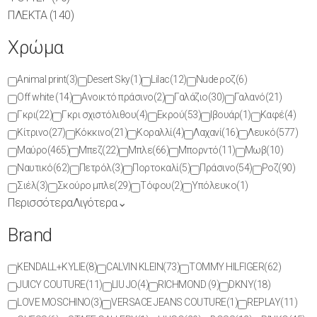
ΠΛΕΚΤΑ
(140)
Χρώμα
Animal print
(3)
Desert Sky
(1)
Lilac
(12)
Nude ροζ
(6)
Off white
(14)
Ανοικτό πράσινο
(2)
Γαλάζιο
(30)
Γαλανό
(21)
Γκρι
(22)
Γκρι σχιστόλιθου
(4)
Εκρού
(53)
Ιβουάρ
(1)
Καφέ
(4)
Κίτρινο
(27)
Κόκκινο
(21)
Κοραλλί
(4)
Λαχανί
(16)
Λευκό
(577)
Μαύρο
(465)
Μπεζ
(22)
Μπλε
(66)
Μπορντό
(11)
Μωβ
(10)
Ναυτικό
(62)
Πετρόλ
(3)
Πορτοκαλί
(5)
Πράσινο
(54)
Ροζ
(90)
Σιέλ
(3)
Σκούρο μπλε
(29)
Τόφου
(2)
Υπόλευκο
(1)
Περισσότερα
Λιγότερα
⌄
Brand
KENDALL+KYLIE
(8)
CALVIN KLEIN
(73)
TOMMY HILFIGER
(62)
JUICY COUTURE
(11)
LIU JO
(4)
RICHMOND
(9)
DKNY
(18)
LOVE MOSCHINO
(3)
VERSACE JEANS COUTURE
(1)
REPLAY
(11)