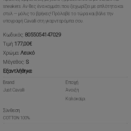
sneakers. Αν θες ένα κομμάτι που ξεχωρίζει με απλότητα και
στυλ — μόλις το βρήκες! Πρόλαβέ το τώρα και βάλε την
υπογραφή Cavalli στη γκαρνταρόμπα σου.
Κωδικός:
8055054147029
Τιμή:
177,00€
Χρώμα:
Λευκό
Μέγεθος:
S
Εξαντλήθηκε
Brand
Εποχή
Just Cavalli
Άνοιξη
Καλοκαίρι
Σύνθεση
COTTON
100%