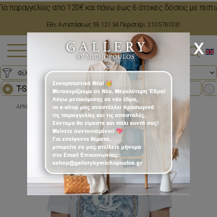
ραγγελίες από 120€ και πάνω έως 6 άτοκες δόσεις με πιστωτική κ
,
Εθν. Αντιστάσεως 39, 121 34 Περιστέρι
210 5761531
x
(0)
T-SHIRTS
(352)
ΜΠΛΟΥΖΕΣ
(148)
ΡΟΥΧΑ
T-SHIRTS
ΑΡΧΙΚΗ
ΜΠΛΟΥΖΕΣ