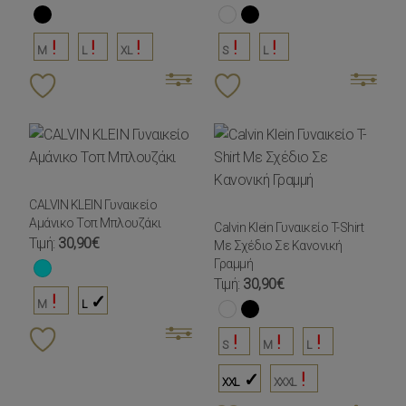
M
L
XL
S
L
CALVIN KLEIN Γυναικείο
Αμάνικο Τοπ Μπλουζάκι
Calvin Klein Γυναικείο T-Shirt
Τιμή:
30,90€
Με Σχέδιο Σε Κανονική
Γραμμή
Τιμή:
30,90€
M
L
S
M
L
XXL
XXXL