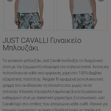
JUST CAVALLI Γυναικείο
Μπλουζάκι
Το γυναικείο μπλουζάκι Just Cavalli συνδυάζει το διαχρονικό
στυλ με την ξεχωριστή υπογραφή του ιταλικού brand. Άνεση και
πολυτέλεια σε κάθε σου εμφάνιση, χάρη στο 100% βαμβάκι
εξαιρετικής ποιότητας. Regular fit εφαρμογή για κολακευτική
γραμμή που αναδεικνύει τη σιλουέτα σου χωρίς να σε
στενεύει. Κλασική στρογγυλή λαιμόκοψη & κοντά μανίκια για
καθημερινό στυλ με statement χαρακτήρα. Εντυπωσιακό Just
Cavalli logo στο στήθος που απογειώνει κάθε outfit. Ιδανικό για
πρωινές εμφανίσεις με jeans ή βραδινά looks με σακάκι και